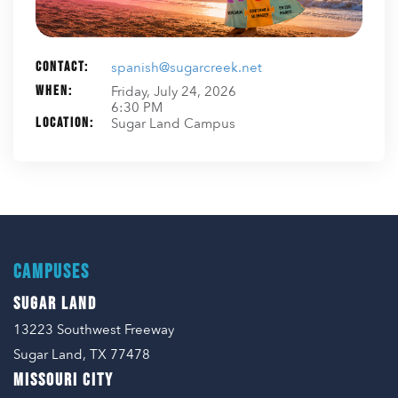
Contact:
spanish@sugarcreek.net
When:
Friday, July 24, 2026
6:30 PM
Location:
Sugar Land Campus
CAMPUSES
SUGAR LAND
13223 Southwest Freeway
Sugar Land, TX 77478
MISSOURI CITY