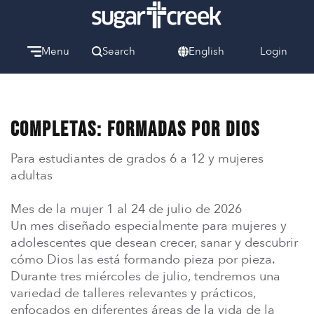
Menu
Search
English
Login
Watch
Give
Welcome
Completas: Formadas por Dios
We can’t wait to meet you.
Para estudiantes de grados 6 a 12 y mujeres
Discover Community
adultas
Learn more about our ministries.
Mes de la mujer 1 al 24 de julio de 2026
Make A Difference
Un mes diseñado especialmente para mujeres y
Let us help you get started.
adolescentes que desean crecer, sanar y descubrir
cómo Dios las está formando pieza por pieza.
Care & Support
Durante tres miércoles de julio, tendremos una
When life gets hard, we’re here to help.
variedad de talleres relevantes y prácticos,
enfocados en diferentes áreas de la vida de la