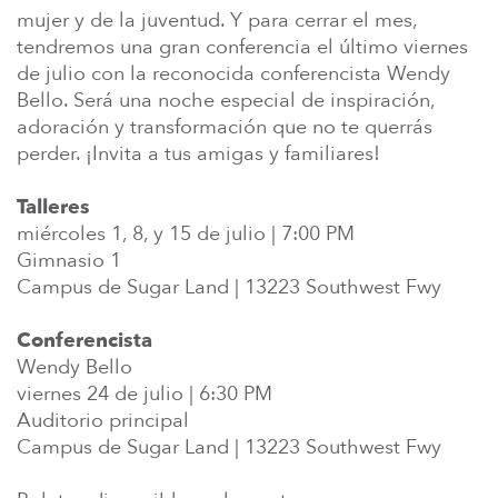
En Español
mujer y de la juventud. Y para cerrar el mes,
Ministerio para todos los hispanohablantes.
tendremos una gran conferencia el último viernes
de julio con la reconocida conferencista Wendy
Learn About Us
Bello. Será una noche especial de inspiración,
Find out who we are and what we believe.
adoración y transformación que no te querrás
perder. ¡Invita a tus amigas y familiares!
Sugar Creek Events
Join us at one of our upcoming events.
Talleres
miércoles 1, 8, y 15 de julio | 7:00 PM
Unfinished Initiative
Gimnasio 1
Campus de Sugar Land | 13223 Southwest Fwy
Conferencista
Wendy Bello
viernes 24 de julio | 6:30 PM
Auditorio principal
Campus de Sugar Land | 13223 Southwest Fwy