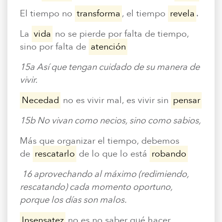
En Español
Ministerio para todos los hispanohablantes.
El tiempo no
transforma
, el tiempo
revela
.
La
vida
no se pierde por falta de tiempo,
Learn About Us
sino por falta de
atención
Find out who we are and what we believe.
15a Así que tengan cuidado de su manera de
Sugar Creek Events
vivir.
Join us at one of our upcoming events.
Necedad
no es vivir mal, es vivir sin
pensar
Unfinished Initiative
15b No vivan como necios, sino como sabios,
Más que organizar el tiempo, debemos
de
rescatarlo
de lo que lo está
robando
16 aprovechando al máximo (redimiendo,
rescatando) cada momento oportuno,
porque los días son malos.
Insensatez
no es no saber qué hacer,