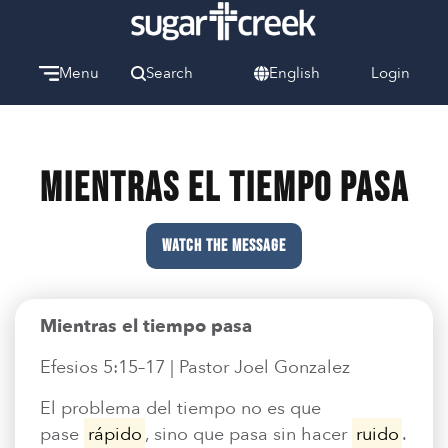
Menu
Search
English
Login
Watch
Give
Welcome
Mientras el tiempo pasa
We can’t wait to meet you.
Discover Community
WATCH THE MESSAGE
Learn more about our ministries.
Make A Difference
Mientras el tiempo pasa
Let us help you get started.
Efesios 5:15–17 | Pastor Joel Gonzalez
Care & Support
When life gets hard, we’re here to help.
El problema del tiempo no es que
pase
rápido
, sino que pasa sin hacer
ruido
.