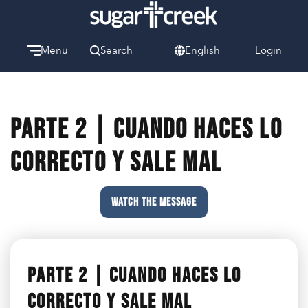
Menu
Search
English
Login
Watch
Give
Welcome
Parte 2 | Cuando Haces Lo
We can’t wait to meet you.
Correcto Y Sale Mal
Discover Community
Learn more about our ministries.
WATCH THE MESSAGE
Make A Difference
Let us help you get started.
Care & Support
Parte 2 | Cuando Haces Lo
When life gets hard, we’re here to help.
Correcto Y Sale Mal