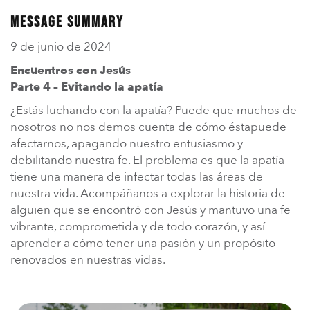
En Español
Ministerio para todos los hispanohablantes.
Message Summary
9 de junio de 2024
Learn About Us
Find out who we are and what we believe.
Encuentros con Jesús
Parte 4 – Evitando la apatía
Sugar Creek Events
¿Estás luchando con la apatía? Puede que muchos de
Join us at one of our upcoming events.
nosotros no nos demos cuenta de cómo éstapuede
afectarnos, apagando nuestro entusiasmo y
Unfinished Initiative
debilitando nuestra fe. El problema es que la apatía
tiene una manera de infectar todas las áreas de
nuestra vida. Acompáñanos a explorar la historia de
alguien que se encontró con Jesús y mantuvo una fe
vibrante, comprometida y de todo corazón, y así
aprender a cómo tener una pasión y un propósito
renovados en nuestras vidas.